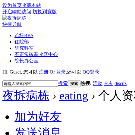
设为首页
收藏本站
开启辅助访问
切换到宽版
快捷导航
论坛
BBS
住院部
研究科室
不正常碳基收容中心
院长办公室
Hi,
Guset
, 您可以
注册
Or
登录
,还可以
QQ登录
搜索
热搜:
活动
交友
discuz
搜索
夜拆病栋
›
eating
›
个人资
加为好友
发送消息