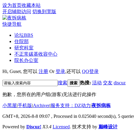
设为首页
收藏本站
开启辅助访问
切换到宽版
快捷导航
论坛
BBS
住院部
研究科室
不正常碳基收容中心
院长办公室
Hi,
Guset
, 您可以
注册
Or
登录
,还可以
QQ登录
搜索
热搜:
活动
交友
discuz
搜索
抱歉，您所在的用户组(游客)无法进行此操作
小黑屋
|
手机版
|
Archiver
|
服务支持：DZ动力
|
夜拆病栋
GMT+8, 2026-8-8 09:07
, Processed in 0.025040 second(s), 5 queries
Powered by
Discuz!
X3.4
Licensed
. 技术支持 by
巅峰设计