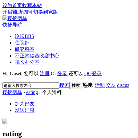
设为首页
收藏本站
开启辅助访问
切换到宽版
快捷导航
论坛
BBS
住院部
研究科室
不正常碳基收容中心
院长办公室
Hi,
Guset
, 您可以
注册
Or
登录
,还可以
QQ登录
搜索
热搜:
活动
交友
discuz
搜索
夜拆病栋
›
eating
›
个人资料
加为好友
发送消息
eating