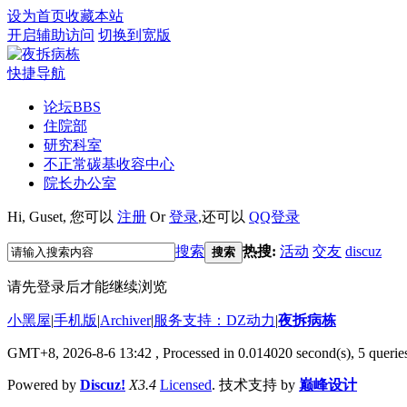
设为首页
收藏本站
开启辅助访问
切换到宽版
快捷导航
论坛
BBS
住院部
研究科室
不正常碳基收容中心
院长办公室
Hi,
Guset
, 您可以
注册
Or
登录
,还可以
QQ登录
搜索
热搜:
活动
交友
discuz
搜索
请先登录后才能继续浏览
小黑屋
|
手机版
|
Archiver
|
服务支持：DZ动力
|
夜拆病栋
GMT+8, 2026-8-6 13:42
, Processed in 0.014020 second(s), 5 queries
Powered by
Discuz!
X3.4
Licensed
. 技术支持 by
巅峰设计