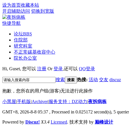
设为首页
收藏本站
开启辅助访问
切换到宽版
快捷导航
论坛
BBS
住院部
研究科室
不正常碳基收容中心
院长办公室
Hi,
Guset
, 您可以
注册
Or
登录
,还可以
QQ登录
搜索
热搜:
活动
交友
discuz
搜索
抱歉，您所在的用户组(游客)无法进行此操作
小黑屋
|
手机版
|
Archiver
|
服务支持：DZ动力
|
夜拆病栋
GMT+8, 2026-8-8 05:37
, Processed in 0.025172 second(s), 5 queries
Powered by
Discuz!
X3.4
Licensed
. 技术支持 by
巅峰设计