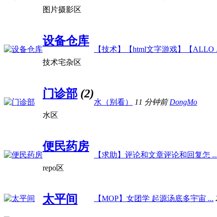
图片摄影区
设备仓库
【技术】【html文字游戏】【ALLO ..
技术宅杂区
门诊部
(2)
水（别看）
11 分钟前
DongMo
水区
便民药房
【求助】评论和文章评论和回复怎 ..
repo区
太平间
【MOP】女团学 起源汤底多宇宙 ...