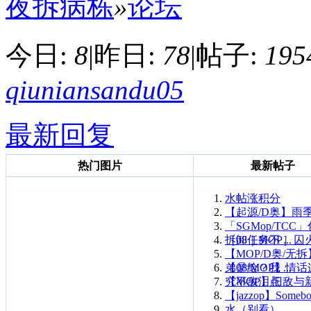
夜拆病栋
»
论坛
今日:
8
|
昨日:
78
|
帖子:
195
qiuniansandu05
最新回复
热门图片
最新帖子
水帖涨积分
【起源/D奥】雨
「SGMop/TCC
拆卸任务不 ...
［08｜MOP］囚
【MOP/D奥/无
弟是给？我 ...
【08/MOP】情
究不敌泪点
【MOP】旧敌与
【jazzop】Somebo
水（别看）