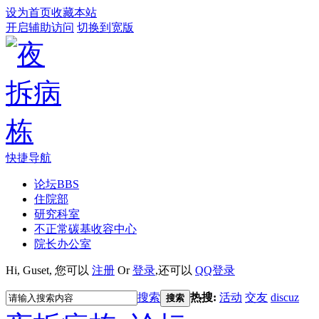
设为首页
收藏本站
开启辅助访问
切换到宽版
快捷导航
论坛
BBS
住院部
研究科室
不正常碳基收容中心
院长办公室
Hi,
Guset
, 您可以
注册
Or
登录
,还可以
QQ登录
搜索
热搜:
活动
交友
discuz
搜索