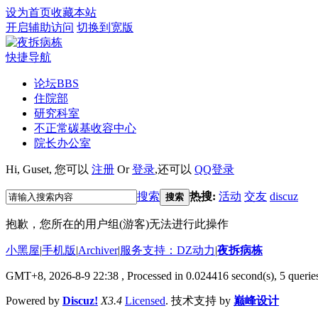
设为首页
收藏本站
开启辅助访问
切换到宽版
快捷导航
论坛
BBS
住院部
研究科室
不正常碳基收容中心
院长办公室
Hi,
Guset
, 您可以
注册
Or
登录
,还可以
QQ登录
搜索
热搜:
活动
交友
discuz
搜索
抱歉，您所在的用户组(游客)无法进行此操作
小黑屋
|
手机版
|
Archiver
|
服务支持：DZ动力
|
夜拆病栋
GMT+8, 2026-8-9 22:38
, Processed in 0.024416 second(s), 5 queries
Powered by
Discuz!
X3.4
Licensed
. 技术支持 by
巅峰设计