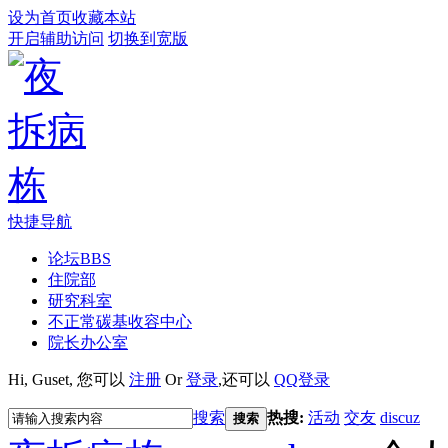
设为首页
收藏本站
开启辅助访问
切换到宽版
快捷导航
论坛
BBS
住院部
研究科室
不正常碳基收容中心
院长办公室
Hi,
Guset
, 您可以
注册
Or
登录
,还可以
QQ登录
搜索
热搜:
活动
交友
discuz
搜索