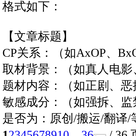
格式如下：
【文章标题】
CP关系：（如AxOP、Bx
取材背景：（如真人电影、
题材内容：（如正剧、恶
敏感成分：（如强拆、监
是否为：原创/搬运/翻译/
1
2
3
4
5
6
7
8
9
10
... 36
/ 36