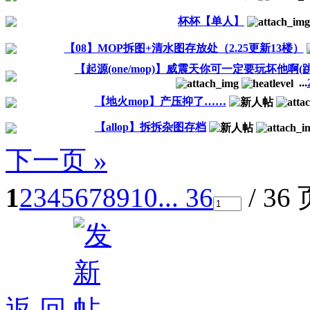
杯杯【单人】
【08】MOP拆图+清水图存放处（2.25更新13楼）
【起源(one/mop)】威震天你可一定要玩坏他啊(跳
...
【地火mop】产压抑了……
【allop】拆拆杂图存档
下一页 »
1
2
3
4
5
6
7
8
9
10
... 36
/ 36
返 回