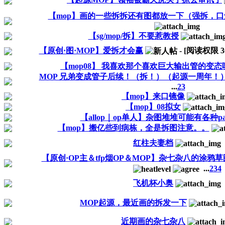
【mop】画的一些拆拆还有图都放一下（强拆，
【sg/mop/拆】不要惹教授
【原创·图·MOP】爱拆才会赢
- [阅读权限
3
【mop08】 我喜欢那个喜欢巨大输出管的变态
MOP 兄弟变成管子后续！（拆！）（起源一周年！
...
2
3
【mop】来口镜像
【mop】08拟女
【allop｜op单人】杂图堆堆可能有各种p
【mop】搬亿些到病栋，全是拆图注意。。
红柱夫妻档
【原创·OP主＆tfp烟OP＆MOP】杂七杂八的涂鸦草
...
2
3
4
飞机杯小奥
MOP起源，最近画的拆发一下
近期画的杂七杂八