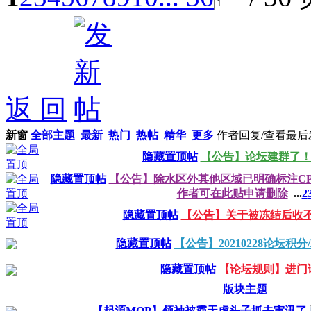
返 回
新窗
全部主题
最新
热门
热帖
精华
更多
作者
回复/查看
最后
隐藏置顶帖
【公告】论坛建群了
隐藏置顶帖
【公告】除水区外其他区域已明确标注C
作者可在此贴申请删除
...
2
隐藏置顶帖
【公告】关于被冻结后收
隐藏置顶帖
【公告】20210228论坛积
隐藏置顶帖
【论坛规则】进门
版块主题
【起源MOP】领袖被霸天虎头子抓去审讯了