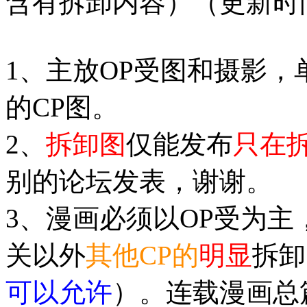
含有拆卸内容）（更新时
1、主放OP受图和摄影，
的CP图。
2、
拆卸图
仅能发布
只在拆
别的论坛发表，谢谢。
3、漫画必须以OP受为主
关以外
其他CP的
明显
拆卸
可以允许
）。连载漫画总