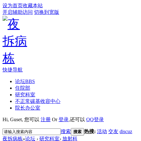
设为首页
收藏本站
开启辅助访问
切换到宽版
快捷导航
论坛
BBS
住院部
研究科室
不正常碳基收容中心
院长办公室
Hi,
Guset
, 您可以
注册
Or
登录
,还可以
QQ登录
搜索
热搜:
活动
交友
discuz
搜索
夜拆病栋
»
论坛
›
研究科室
›
放射科