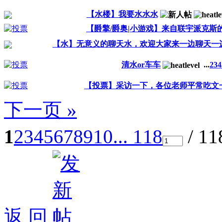
【水楼】我要水水水
【爵擎/爵奥|小游戏】来自联宇派克斯
【水】无意义的聊天水，欢迎大家来一边聊天一
清水or车车
...
2
3
4
【投票】采访一下，各位老师平常吃文
下一页 »
1
2
3
4
5
6
7
8
9
10
... 118
/ 1
返 回