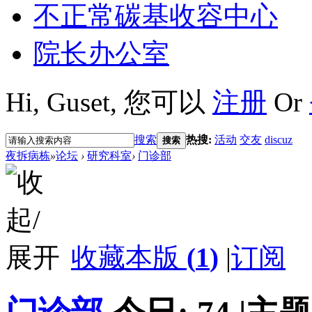
不正常碳基收容中心
院长办公室
Hi,
Guset
, 您可以
注册
Or
搜索
热搜:
活动
交友
discuz
搜索
夜拆病栋
»
论坛
›
研究科室
›
门诊部
收藏本版
(
1
)
|
订阅