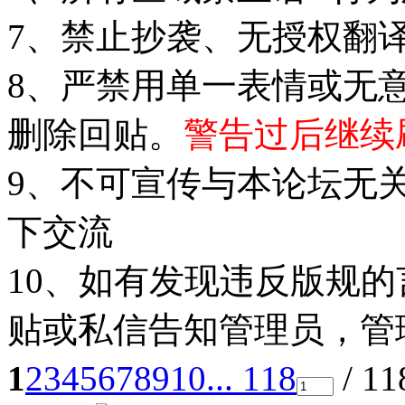
7、禁止抄袭、无授权翻
8、严禁用单一表情或无
删除回贴。
警告过后继续
9、不可宣传与本论坛无
下交流
10、如有发现违反版规
贴或私信告知管理员，管
1
2
3
4
5
6
7
8
9
10
... 118
/ 1