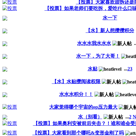
【投票】大家喜欢甜拆还是
【投票】如果老师们要吃拆，爱吃什么口
水一下
【水】新人想攒攒积分
水水水我水水水
.
水一下，为了大哥！
水贴
...
2
3
【水】水贴攒阅读权限
水水水积分！！
大家觉得哪个宇宙的op压力最大
水（别看）
...
2
N
【投票】如果奥利安被前后夹击？！谁和谁会受
【投票】大家看到那个哪吒&变形金刚了吗