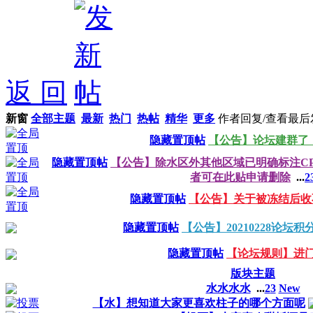
返 回
新窗
全部主题
最新
热门
热帖
精华
更多
作者
回复/查看
最后
隐藏置顶帖
【公告】论坛建群了
隐藏置顶帖
【公告】除水区外其他区域已明确标注C
者可在此贴申请删除
...
2
隐藏置顶帖
【公告】关于被冻结后收
隐藏置顶帖
【公告】20210228论坛积
隐藏置顶帖
【论坛规则】进
版块主题
水水水水
...
2
3
New
【水】想知道大家更喜欢柱子的哪个方面呢